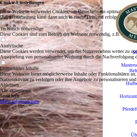
Cookie-Einstellungen
Diese Webseite verwendet Cookies, um Besuchern ein optimales Nutzerer
Datenverarbeitung kann dann auch in einem Drittland erfolgen. Weiter
Technisch notwendige
Diese Cookies sind zum Betrieb der Webseite notwendig, z.B. zum Sch
Analytische
Diese Cookies werden verwendet, um das Nutzererlebnis weiter zu optim
St
Ausspielung von personalisierter Werbung durch die Nachverfolgung de
Master
Drittanbieter-Inhalte
Beh
Diese Webseite bietet möglicherweise Inhalte oder Funktionalitäten an,
Nutzeraktivität zu verfolgen oder ihre Angebote zu personalisieren und
Hufbe
Ablehnen
Alle akzeptieren
Speichern
Horizont
Mehr Informationen
Pferdef
Üb