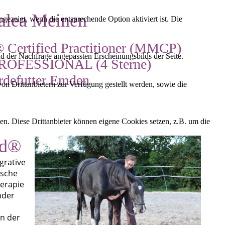
alea Meinen
ezeigt, wenn die entsprechende Option aktiviert ist. Die
 Certified Practitioner (MMCP)
d der Nachfrage angepassten Erscheinungsbilds der Seite.
PROFESSIONAL (4 Sterne)
rdefutter Emden
on Drittanbietern zur Verfügung gestellt werden, sowie die
den. Diese Drittanbieter können eigene Cookies setzen, z.B. um die
od®
grative
ische
erapie
nder
in der