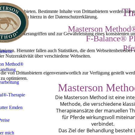
Th
lebnis zu bieten. Bestimmte Inhalte von Drittanbietern werden nur ang
e Informationen hierzu in der Datenschutzerklärung.
Masterson Method®
utz vor Hackerangriffen und zur Gewährleistung eines konsistenten un
F-Balance® 
Pfe
ieren. Hierunter fallen auch Statistiken, die dem Webseitenbetreiber v
artseite
r Nutzeraktivität über verschiedene Webseiten.
son Method®
andlung
 die von Drittanbietern eigenverantwortlich zur Verfügung gestellt wer
 zu optimieren.
arbeitung
Masterson Meth
al®-Therapie
Die Masterson Method ist eine inte
Methode, die verschiedene klass
utter Emden
Therapieansätze der manuellen Th
für Pferde wirkungsvoll miteina
Preise
verbindet.
Das Ziel der Behandlung besteht 
er mich